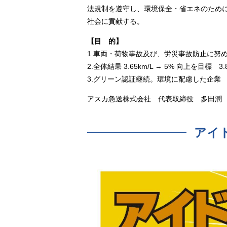
法規制を遵守し、環境保全・省エネのため
社会に貢献する。
【目 的】
1.車両・荷物事故及び、労災事故防止に努
2.全体結果 3.65km/L → 5% 向上を目標 3.8
3.グリーン認証継続。環境に配慮した企業
アスカ急送株式会社 代表取締役 多田潤
アイ