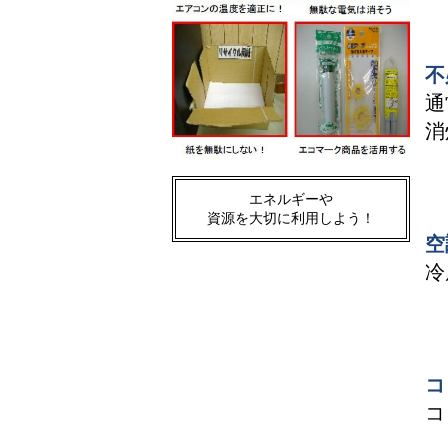
不
通
消
エネルギーや
資源を大切に利用しよう！
空
冷
コ
コ