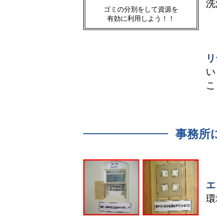
洗
ゴミの分別をして資源を
有効に利用しよう！！
リ
い
こ
事務所
エ
環