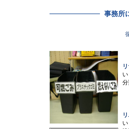
事務所
リ
い
分
リ
い